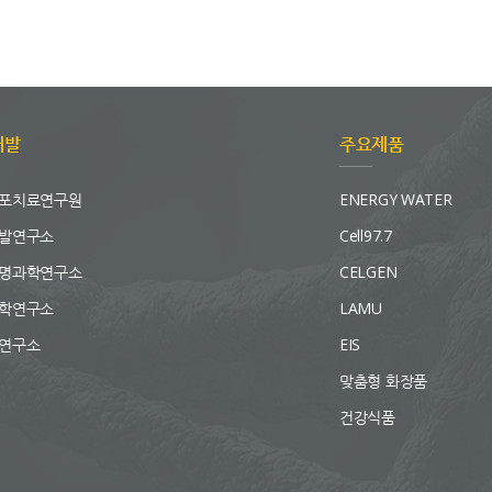
개발
주요제품
포치료연구원
ENERGY WATER
발연구소
Cell97.7
명과학연구소
CELGEN
학연구소
LAMU
연구소
EIS
맞춤형 화장품
건강식품