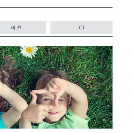
비 젼
C I