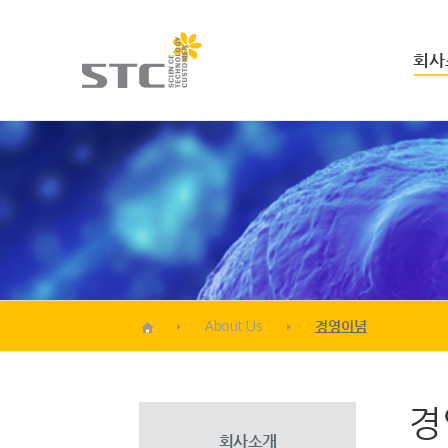
회사
About Us
경영이념
경
회사소개