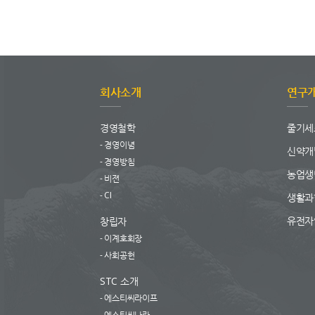
회사소개
연구
경영철학
줄기세
경영이념
신약개
경영방침
농업생
비젼
CI
생활과
유전자
창립자
이계호회장
사회공헌
STC 소개
에스티씨라이프
에스티씨나라