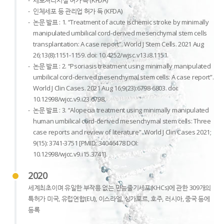
인체세포 등 관리업 허가 득 (KFDA)
논문 발표 : 1. “Treatment of acute ischemic stroke by minimally
manipulated umbilical cord-derived mesenchymal stem cells
transplantation: A case report”. World J Stem Cells. 2021 Aug
26;13(8):1151-1159. doi: 10.4252/wjsc.v13.i8.1151.
논문 발표 : 2. “Psoriasis treatment using minimally manipulated
umbilical cord-derived mesenchymal stem cells: A case report”.
World J Clin Cases. 2021 Aug 16;9(23):6798-6803. doi:
10.12998/wjcc.v9.i23.6798.
논문 발표 : 3. “Alopecia treatment using minimally manipulated
human umbilical cord-derived mesenchymal stem cells: Three
case reports and review of literature”. World J Clin Cases 2021;
9(15): 3741-3751 [PMID: 34046478 DOI:
10.12998/wjcc.v9.i15.3741].
2020
세계최초이며 유일한 부작용 없는 만능줄기세포(KHCs)에 관한 309개의
특허가 미국, 유럽연합(EU), 이스라엘, 싱가포르, 호주, 러시아, 중국 등에
등록