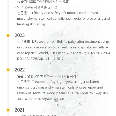
능 줄기세포로 다운에이징 시키는 세포)
STRI 연구원 시설 확충 및 이전
논문 발표 : Efficacy and safety of umbilical cord-derived
mesenchymal stem cell-conditioned media for preventing and
treating skin aging
2023
논문 발표 :1. Recovery from Bell＇s palsy after treatment using
uncultured umbilical cord-derived mesenchymal stem cells: A
case report＂. World J Clin Cases. 2023 April 26;11(12):2817-2824.
DOI : 10.12998/wjcc.v11.i12.2817
2022
일본 후생성 (Japan FDA) 세포처리시설 허가 득
논문 발표 : Treatment of syringomyelia using uncultured
umbilical cord mesenchymal stem cells: A case report and
review of literature World J Stem Cells. 2022 April 26; 14(4): 303-
309. DOI: 10.4252/wjsc.v14.i4.303
2021
세포처리시설 허가 득 (KFDA)