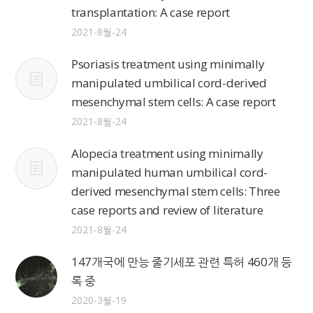
transplantation: A case report
2021-8월-24
Psoriasis treatment using minimally
manipulated umbilical cord-derived
mesenchymal stem cells: A case report
2021-8월-24
Alopecia treatment using minimally
manipulated human umbilical cord-
derived mesenchymal stem cells: Three
case reports and review of literature
2021-8월-24
147개국에 만능 줄기세포 관련 특허 460개 등
록 중
2020-3월-19