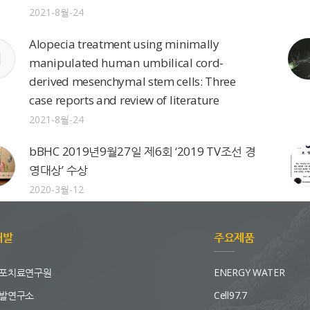
2021-8월-24
Alopecia treatment using minimally
manipulated human umbilical cord-
derived mesenchymal stem cells: Three
case reports and review of literature
2021-8월-24
bBHC 2019년9월27일 제6회 ‘2019 TV조선 경
영대상’ 수상
2020-3월-12
개발
주요제품
포치료연구원
ENERGY WATER
발연구소
Cell97.7