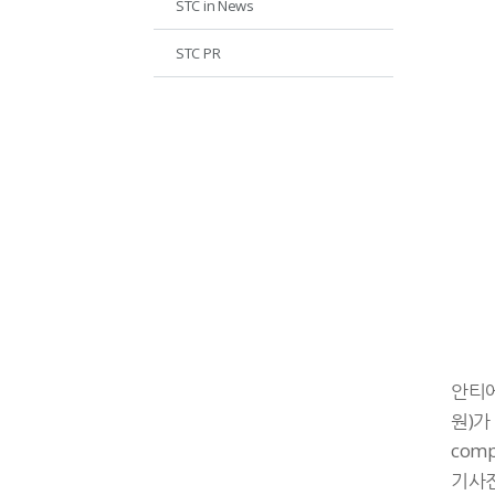
STC in News
STC PR
안티에
원)가 
com
기사