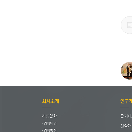
회사소개
연구
경영철학
줄기세
경영이념
신약개
경영방침