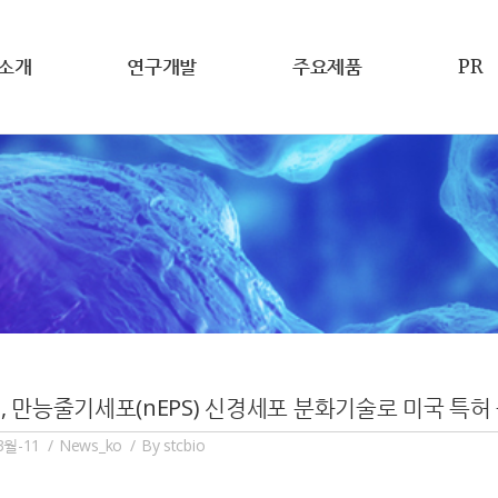
소개
연구개발
주요제품
PR
RI, 만능줄기세포(nEPS) 신경세포 분화기술로 미국 특허
3월-11
News_ko
By
stcbio