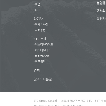
농업생
비젼
CI
생활과
유전자
창립자
이계호회장
사회공헌
STC 소개
에스티씨라이프
에스티씨나라
비비에이치씨
연구협력
연혁
찾아오시는길
STC Group Co.,Ltd | 서울시 강남구 논현로134길 15 (구 주소 - 
TEL. 080-718-0120 | FAX. 02-511-6419